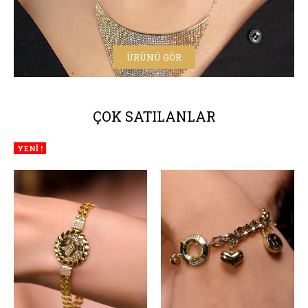
ÜRÜNÜ GÖR
ÇOK SATILANLAR
YENİ !