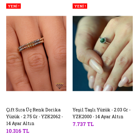
YENİ !
YENİ !
Çift Sıra Üç Renk Dorika
SEPETE EKLE
Yeşil Taşlı Yüzük - 2.03 Gr -
SEPETE EKLE
Yüzük - 2.75 Gr - YZK2062 -
YZK2000 - 14 Ayar Altın
14 Ayar Altın
7.737 TL
10.316 TL