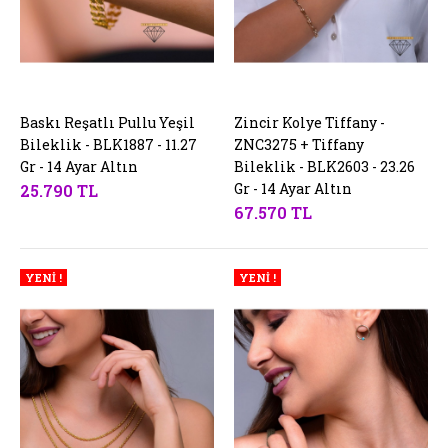
Baskı Reşatlı Pullu Yeşil
SEPETE EKLE
Zincir Kolye Tiffany -
SEPETE EKLE
Bileklik - BLK1887 - 11.27
ZNC3275 + Tiffany
Gr - 14 Ayar Altın
Bileklik - BLK2603 - 23.26
Gr - 14 Ayar Altın
25.790 TL
67.570 TL
YENİ !
YENİ !