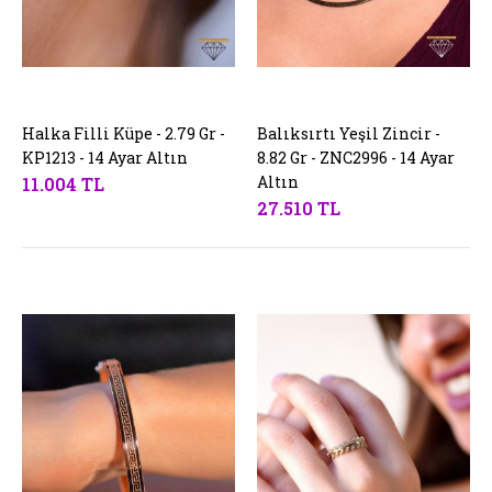
Halka Filli Küpe - 2.79 Gr -
SEPETE EKLE
Balıksırtı Yeşil Zincir -
SEPETE EKLE
KP1213 - 14 Ayar Altın
8.82 Gr - ZNC2996 - 14 Ayar
Altın
11.004 TL
27.510 TL