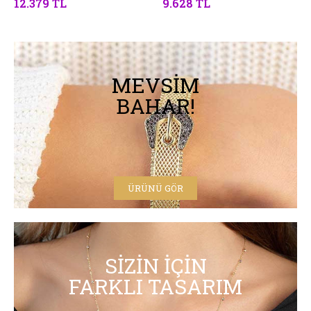
12.379 TL
9.628 TL
MEVSIM
BAHAR!
ÜRÜNÜ GÖR
SIZIN İÇIN
FARKLI TASARIM