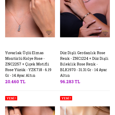
Yuvarlak Üçlü Elmas
SEPETE EKLE
Düz Dişli Gerdanlık Rose
SEPETE EKLE
Montürlü Kolye Rose -
Renk - ZNC1224 + Düz Dişli
ZNC2257 + Çiçek Motifli
Bileklik Rose Renk -
Rose Yüzük - YZK718 - 6.19
BLK1970 - 31.31 Gr - 14 Ayar
Gr - 14 Ayar Altın
Altın
20.460 TL
96.283 TL
YENİ !
YENİ !