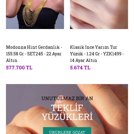
Modonna Hint Gerdanlık -
SEPETE EKLE
Klasik İnce Yarım Tur
SEPETE EKLE
155.58 Gr - SET245 - 22 Ayar
Yüzük - 1.24 Gr - YZK1499 -
Altın
14 Ayar Altın
577.700 TL
5.674 TL
UNUTULMAZ BIR AN
TEKLIF
YÜZÜKLERI
ÜRÜNLERE GÖZAT