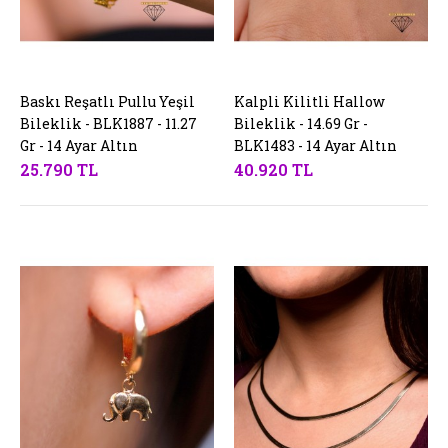
Baskı Reşatlı Pullu Yeşil
SEPETE EKLE
Kalpli Kilitli Hallow
SEPETE EKLE
Bileklik - BLK1887 - 11.27
Bileklik - 14.69 Gr -
Gr - 14 Ayar Altın
BLK1483 - 14 Ayar Altın
25.790 TL
40.920 TL