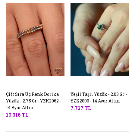
Çift Sıra Üç Renk Dorika
SEPETE EKLE
Yeşil Taşlı Yüzük - 2.03 Gr -
SEPETE EKLE
Yüzük - 2.75 Gr - YZK2062 -
YZK2000 - 14 Ayar Altın
14 Ayar Altın
7.737 TL
10.316 TL