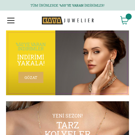
TÜM ÜRÜNLERDE
%50'YE VARAN
İNDIRIMLER!
%50'YE VARAN
İNDIRIMLER
İNDIRIMI
YAKALA!
GÖZAT
YENI SEZON!
TARZ
KOLYELER