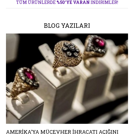
TÜM ÜRÜNLERDE
%50'YE VARAN
İNDIRIMLER!
BLOG YAZILARI
AMERIKA ALTIN
KAYA JUWELIER
AMERIKA’YA MÜCEVHER IHRACATI AÇIĞINI