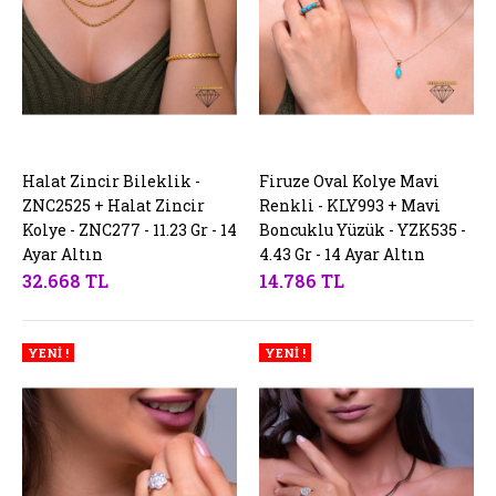
Halat Zincir Bileklik -
SEPETE EKLE
Firuze Oval Kolye Mavi
SEPETE EKLE
ZNC2525 + Halat Zincir
Renkli - KLY993 + Mavi
Kolye - ZNC277 - 11.23 Gr - 14
Boncuklu Yüzük - YZK535 -
Ayar Altın
4.43 Gr - 14 Ayar Altın
32.668 TL
14.786 TL
YENİ !
YENİ !