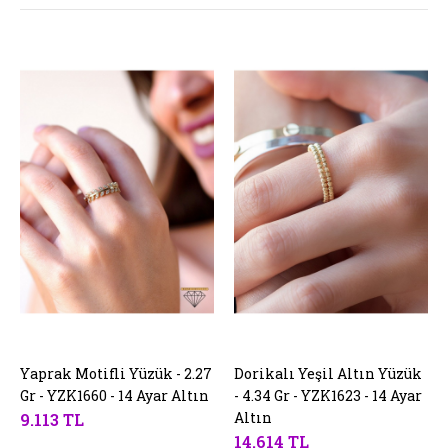
Yaprak Motifli Yüzük - 2.27
SEPETE EKLE
Dorikalı Yeşil Altın Yüzük
SEPETE EKLE
Gr - YZK1660 - 14 Ayar Altın
- 4.34 Gr - YZK1623 - 14 Ayar
Altın
9.113 TL
14.614 TL